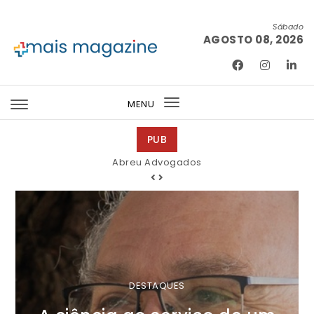
Skip to content
Sábado
AGOSTO 08, 2026
Mais Magazine
MENU
Toggle
navigation
PUB
Abreu Advogados
DESTAQUES