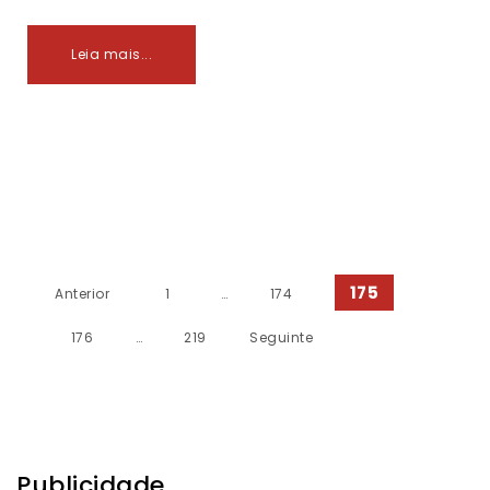
Leia mais...
Paginação dos conteúdos
175
Anterior
1
…
174
176
…
219
Seguinte
Publicidade