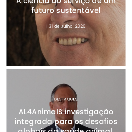
A ciência ao serviço de um
futuro sustentável
|
31 de Julho, 2026
DESTAQUES
AL4AnimalS investigação
integrada para os desafios
globais da saúde animal,