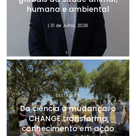
humana e ambiental
|
31 de Julho, 2026
DESTAQUES
Da ciência à mudança: o
CHANGE transforma
conhecimento em ação