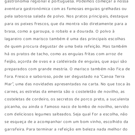
gastronomia regional e portuguesa. Podemos começar a nossa
aventura gastronómica com as famosas enguias grelhadas ou
pela saborosa salada de polvo. Nos pratos principais, destaque
para os peixes frescos, que da montra vão diretamente para a
brasa, como a garoupa, o robalo e a dourada. O polvo à
lagareiro com marisco também é uma das principais escolhas
de quem procura degustar de uma bela refeição. Mas também
há os pratos de tacho, como as enguias fritas com arroz de
feijão, açorda de ovas e a caldeirada de enguias, que aqui são
preparados com grande mestria. O marisco também não fica de
fora. Fresco e saboroso, pode ser degustado na “Canoa Terra
Mar”, uma das novidades apresentadas na carta. No que toca às
carnes, as estrelas da ementa são o costeletão de novilho, as
costeletas de cordeiro, os secretos de porco preto, a suculenta
picanha, ou ainda o famoso naco de lombo de novilho, servido
com deliciosos legumes salteados. Seja qual for a escolha, não
se esqueça de a acompanhar com um bom vinho, escolhido da
garrafeira. Para terminar a refeição em beleza nada melhor do