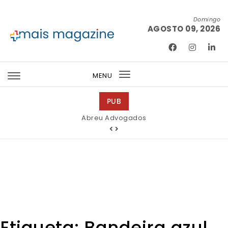
Skip to content
Domingo
AGOSTO 09, 2026
Mais Magazine
MENU
Toggle
navigation
PUB
Abreu Advogados
Etiqueta:
Bandeira azul