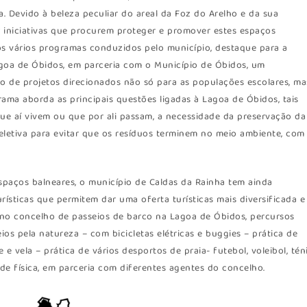
. Devido à beleza peculiar do areal da Foz do Arelho e da sua
r iniciativas que procurem proteger e promover estes espaços
 os vários programas conduzidos pelo município, destaque para a
agoa de Óbidos, em parceria com o Município de Óbidos, um
o de projetos direcionados não só para as populações escolares, ma
ama aborda as principais questões ligadas à Lagoa de Óbidos, tais
ue aí vivem ou que por ali passam, a necessidade da preservação da
eletiva para evitar que os resíduos terminem no meio ambiente, com
spaços balneares, o município de Caldas da Rainha tem ainda
ísticas que permitem dar uma oferta turísticas mais diversificada e
r no concelho de passeios de barco na Lagoa de Óbidos, percursos
os pela natureza – com bicicletas elétricas e buggies – prática de
e e vela – prática de vários desportos de praia- futebol, voleibol, tén
de física, em parceria com diferentes agentes do concelho.