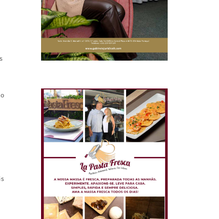
s
 o
is