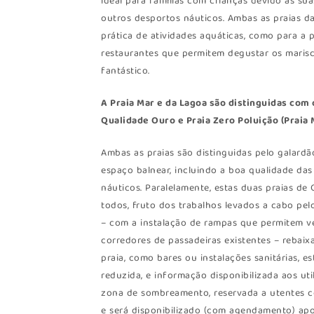
ideal para famílias com crianças devido às sua
outros desportos náuticos. Ambas as praias d
prática de atividades aquáticas, como para a 
restaurantes que permitem degustar os marisc
fantástico.
A Praia Mar e da Lagoa são distinguidas com 
Qualidade Ouro e Praia Zero Poluição (Praia 
Ambas as praias são distinguidas pelo galardã
espaço balnear, incluindo a boa qualidade da
náuticos. Paralelamente, estas duas praias de 
todos, fruto dos trabalhos levados a cabo pe
– com a instalação de rampas que permitem ve
corredores de passadeiras existentes – rebai
praia, como bares ou instalações sanitárias,
reduzida, e informação disponibilizada aos ut
zona de sombreamento, reservada a utentes co
e será disponibilizado (com agendamento) apoi