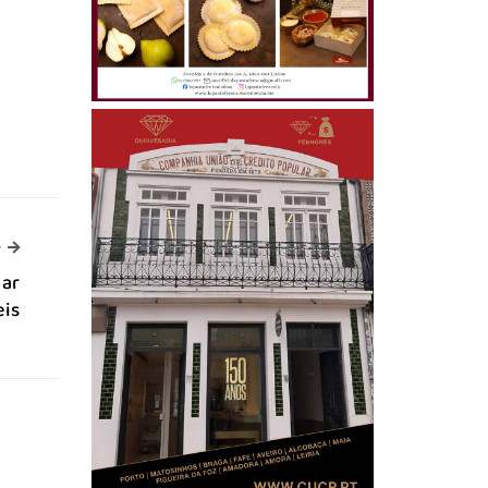
-->
>
nar
eis