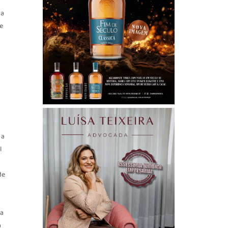
 a
 e
 a
l
de
a
ia
á