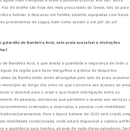
s águas mais tranquilas e onde é possível praticar kite surf entre
a Foz do Arelho são hoje das mais procuradas do Oeste, não só para
prática balnear e descanso em família, estando equipadas com bares
os provenientes da Lagoa, bem como assistir a um pôr do sol
o galardão de Bandeira Azul, selo praia acessível e distinções
Mar)
o de Bandeira Azul, o que atesta a qualidade e segurança de todo o
s águas da região para bons mergulhos e prática de desportos
Caldas da Rainha estão ainda abrangidas pelo selo de praia acessível
lo município ao longo dos anos no que concerne aos acessos ao area
ncer o desnível para o areal e que fazem interligação entre os
xamento de passeios, estruturas que permitem o acesso aos serviços 
 estacionamentos ordenados e reservados a pessoas com mobilidade
ilizadores/veraneantes. Para a época balnear de 2023 será criada um
m mobilidade condicionada, onde estará disponível a cadeira anfíb
o e assistência para banhos, através de nada-dores-salvadores. Ser