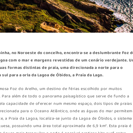
Rainha, no Noroeste do concelho, encontra-se a deslumbrante Foz d
lagoa com o mar e margens revestidas de um cenário verdejante. 
as formas distintas de praia, uma direcionada a norte para o
a sul para a orla da Lagoa de Óbidos, a Praia da Lago.
mosa Foz do Arelho, um destino de férias escolhido por muitos
o. Para além de todo o panorama paisagístico que serve de fundo a
pela capacidade de oferecer num mesmo espaço, dois tipos de praias
 direcionada para o Oceano Atlântico, onde as águas do mar permitem
te, a Praia da Lagoa, localiza-se junto da Lagoa de Óbidos, o sistema
uesa, possuindo uma área total aproximada de 6,9 km². Esta praia é