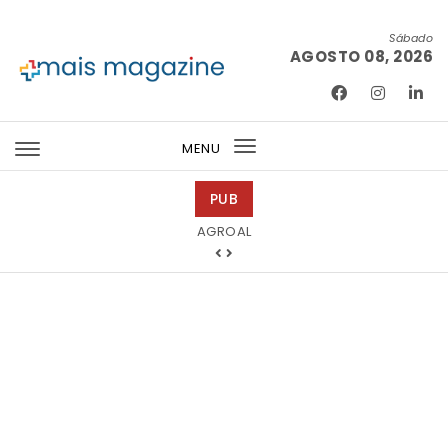
Skip to content
Sábado
AGOSTO 08, 2026
Mais Magazine
MENU
Toggle
navigation
PUB
Tintas 2000
AGROAL