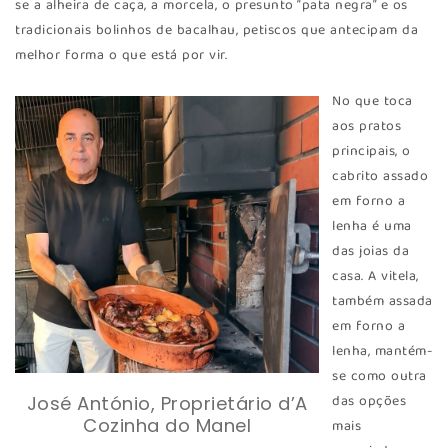
se a alheira de caça, a morcela, o presunto “pata negra” e os
tradicionais bolinhos de bacalhau, petiscos que antecipam da
melhor forma o que está por vir.
No que toca
aos pratos
principais, o
cabrito assado
em forno a
lenha é uma
das joias da
casa. A vitela,
também assada
em forno a
lenha, mantém-
se como outra
das opções
José António, Proprietário d’A
Cozinha do Manel
mais