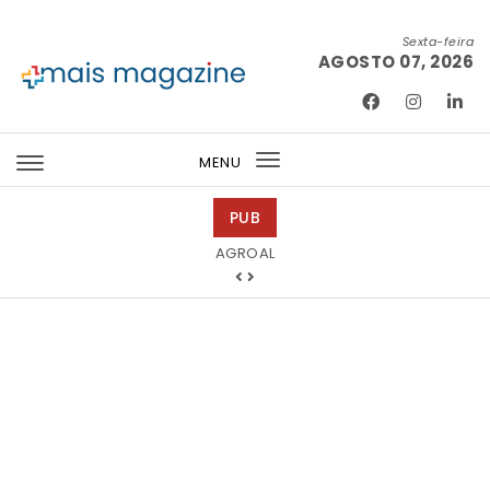
Skip to content
Sexta-feira
AGOSTO 07, 2026
Mais Magazine
MENU
Toggle
navigation
PUB
Tintas 2000