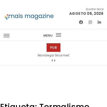
Skip to content
Quinta-feira
AGOSTO 06, 2026
Mais Magazine
MENU
Toggle
navigation
PUB
Mondega Gourmet
Etiqueta:
Termalismo