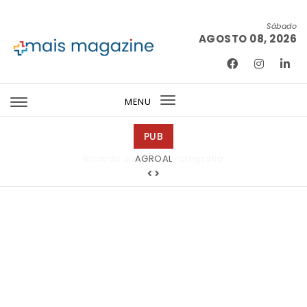
Skip to content
Sábado
AGOSTO 08, 2026
Mais Magazine
MENU
Toggle
navigation
PUB
Ricardo Junqueira Fotografia