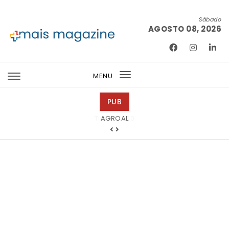
Skip to content
Sábado
AGOSTO 08, 2026
Mais Magazine
MENU
Toggle
navigation
PUB
Tintas 2000