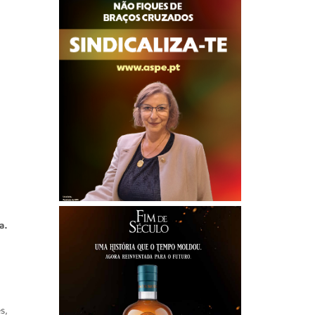
a.
s,