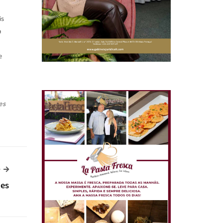
is
m
e
es
-->
>
res