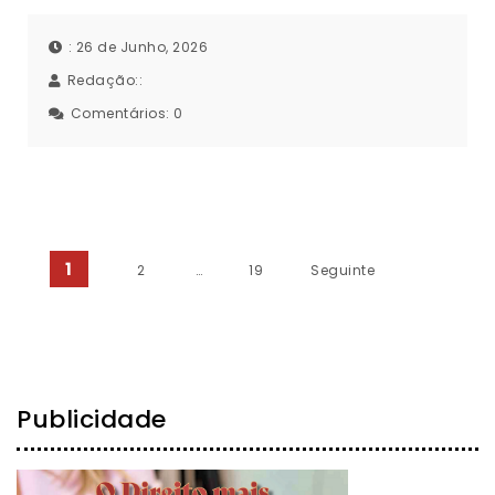
: 26 de Junho, 2026
Redação::
Comentários:
0
Paginação dos conteúdos
1
2
…
19
Seguinte
Publicidade