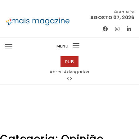
Skip to content
Sexta-feira
AGOSTO 07, 2026
Mais Magazine
MENU
Toggle
navigation
PUB
Abreu Advogados
Categoria:
Opinião