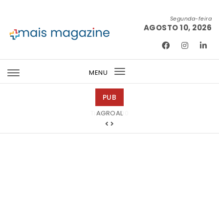
Skip to content
Segunda-feira
AGOSTO 10, 2026
Mais Magazine
MENU
Toggle
navigation
PUB
Tintas 2000