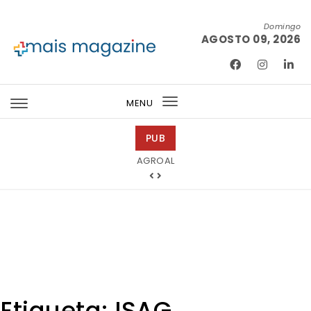
Skip to content
Domingo
AGOSTO 09, 2026
Mais Magazine
MENU
Toggle
navigation
PUB
Tintas 2000
AGROAL
Etiqueta:
ISAG