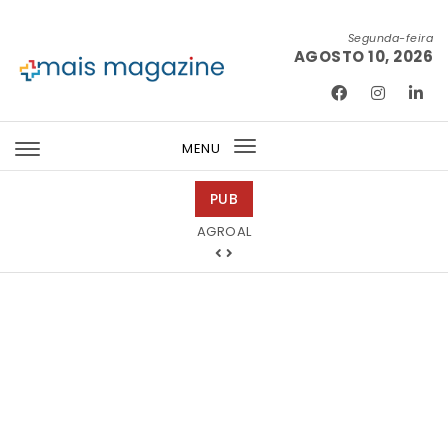
Skip to content
Segunda-feira
AGOSTO 10, 2026
Mais Magazine
MENU
Toggle
navigation
PUB
Tintas 2000