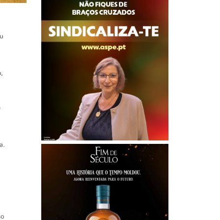
Ou
,
e
a.
o
so