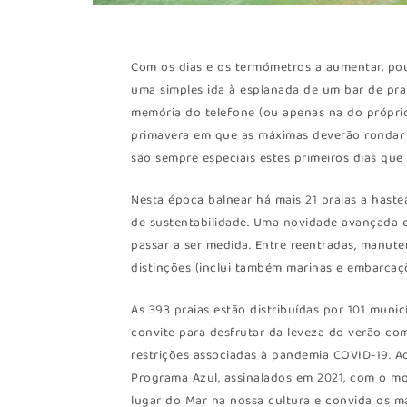
Com os dias e os termómetros a aumentar, pou
uma simples ida à esplanada de um bar de pr
memória do telefone (ou apenas na do próprio)
primavera em que as máximas deverão rondar o
são sempre especiais estes primeiros dias qu
Nesta época balnear há mais 21 praias a hast
de sustentabilidade. Uma novidade avançada es
passar a ser medida. Entre reentradas, manute
distinções (inclui também marinas e embarcaçõ
As 393 praias estão distribuídas por 101 muni
convite para desfrutar da leveza do verão com
restrições associadas à pandemia COVID-19. 
Programa Azul, assinalados em 2021, com o mot
lugar do Mar na nossa cultura e convida os ma