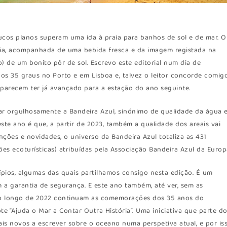
cos planos superam uma ida à praia para banhos de sol e de mar. 
aia, acompanhada de uma bebida fresca e da imagem registada na
 de um bonito pôr de sol. Escrevo este editorial num dia de
s 35 graus no Porto e em Lisboa e, talvez o leitor concorde comigo
e parecem ter já avançado para a estação do ano seguinte.
ear orgulhosamente a Bandeira Azul, sinónimo de qualidade da água 
te ano é que, a partir de 2023, também a qualidade dos areais vai
nções e novidades, o universo da Bandeira Azul totaliza as 431
es ecoturísticas) atribuídas pela Associação Bandeira Azul da Europ
cípios, algumas das quais partilhamos consigo nesta edição. É um
 a garantia de segurança. E este ano também, até ver, sem as
Ao longo de 2022 continuam as comemorações dos 35 anos do
e “Ajuda o Mar a Contar Outra História”. Uma iniciativa que parte d
is novos a escrever sobre o oceano numa perspetiva atual, e por is