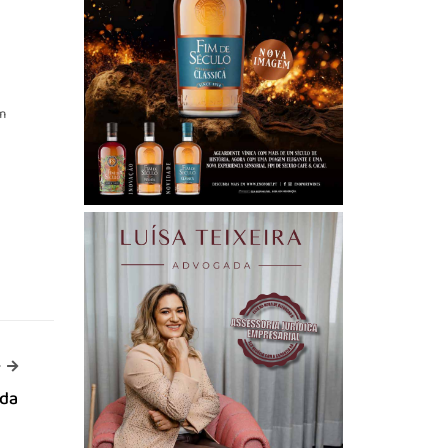
m
-->
>
ida