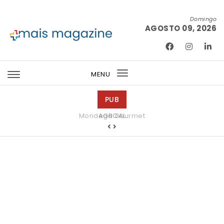
Skip to content
Domingo
AGOSTO 09, 2026
Mais Magazine
MENU
Toggle
navigation
PUB
Mondega Gourmet