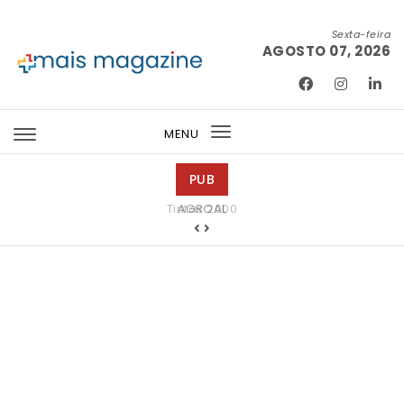
Skip to content
Sexta-feira
AGOSTO 07, 2026
Mais Magazine
MENU
Toggle
navigation
PUB
Tintas 2000