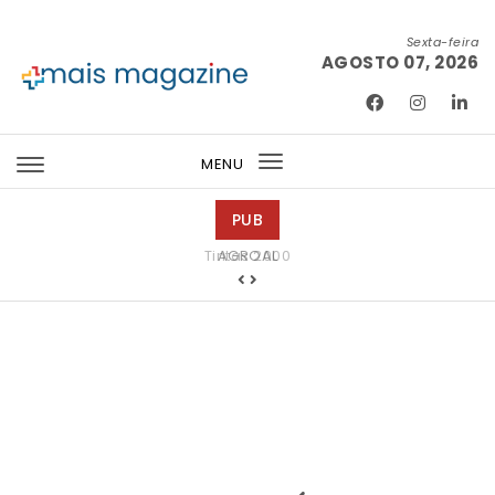
Skip to content
Sexta-feira
AGOSTO 07, 2026
Mais Magazine
MENU
Toggle
navigation
PUB
Tintas 2000