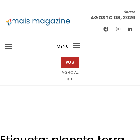
Skip to content
Sábado
AGOSTO 08, 2026
Mais Magazine
MENU
Toggle
navigation
PUB
Tintas 2000
Etiqueta:
planeta terra