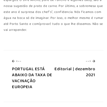
espargos. O bife Ancho, puré de funcho e legumes baby, são a
nossa sugestão de prato de carne. Por último, a sobremesa que
este ano é surpresa dos chef’s”, confidencia. Nós ficamos com
água na boca só de imaginar. Por isso, o melhor mesmo é rumar
até Porto Santo e com(provar) tudo o que lhe dissemos. Não se
vai arrepender.
<--
-->
<--
-->
PORTUGAL ESTÁ
Editorial | dezembro
ABAIXO DA TAXA DE
2021
VACINAÇÃO
EUROPEIA