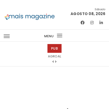
Skip to content
Sábado
AGOSTO 08, 2026
Mais Magazine
MENU
Toggle
navigation
PUB
Ricardo Junqueira Fotografia