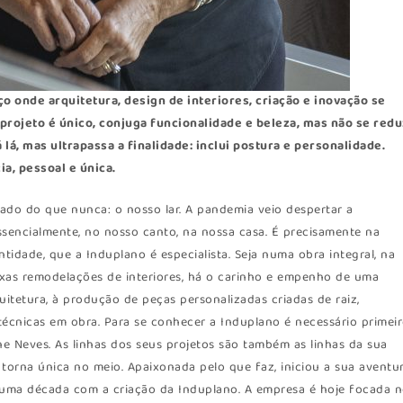
o onde arquitetura, design de interiores, criação e inovação se
rojeto é único, conjuga funcionalidade e beleza, mas não se redu
á lá, mas ultrapassa a finalidade: inclui postura e personalidade.
a, pessoal e única.
zado do que nunca: o nosso lar. A pandemia veio despertar a
sencialmente, no nosso canto, na nossa casa. É precisamente na
tidade, que a Induplano é especialista. Seja numa obra integral, na
xas remodelações de interiores, há o carinho e empenho de uma
uitetura, à produção de peças personalizadas criadas de raiz,
écnicas em obra. Para se conhecer a Induplano é necessário primei
e Neves. As linhas dos seus projetos são também as linhas da sua
a torna única no meio. Apaixonada pelo que faz, iniciou a sua aventu
 uma década com a criação da Induplano. A empresa é hoje focada 