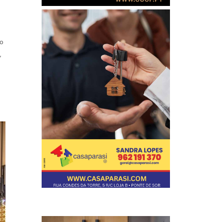
,
no
,
a