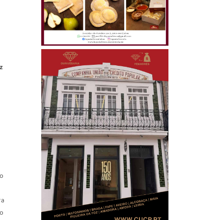
z
ro
ra
no