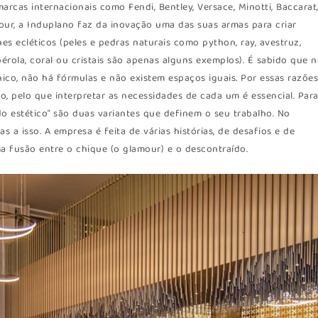
rcas internacionais como Fendi, Bentley, Versace, Minotti, Baccarat
our, a Induplano faz da inovação uma das suas armas para criar
es ecléticos (peles e pedras naturais como python, ray, avestruz,
pérola, coral ou cristais são apenas alguns exemplos). É sabido que 
ico, não há fórmulas e não existem espaços iguais. Por essas razões
o, pelo que interpretar as necessidades de cada um é essencial. Par
ido estético” são duas variantes que definem o seu trabalho. No
s a isso. A empresa é feita de várias histórias, de desafios e de
a fusão entre o chique (o glamour) e o descontraído.