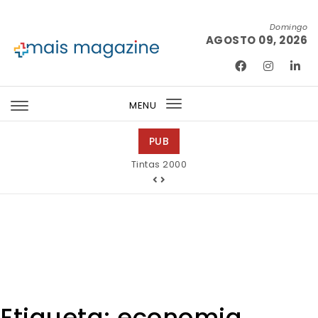
Skip to content
Domingo
AGOSTO 09, 2026
Mais Magazine
MENU
Toggle
navigation
PUB
Tintas 2000
Etiqueta:
economia