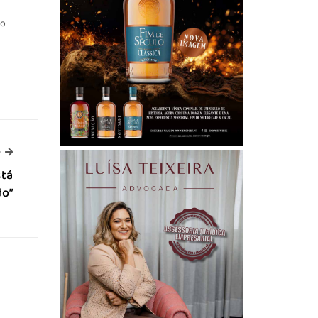
 o
-->
>
stá
do”