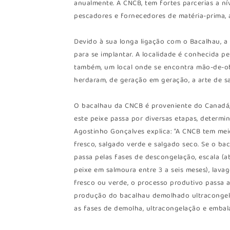
anualmente. A CNCB, tem fortes parcerias a 
pescadores e fornecedores de matéria-prima, a 
Devido à sua longa ligação com o Bacalhau, a
para se implantar. A localidade é conhecida p
também, um local onde se encontra mão-de-ob
herdaram, de geração em geração, a arte de sa
O bacalhau da CNCB é proveniente do Canadá, 
este peixe passa por diversas etapas, determi
Agostinho Gonçalves explica: “A CNCB tem mei
fresco, salgado verde e salgado seco. Se o b
passa pelas fases de descongelação, escala (a
peixe em salmoura entre 3 a seis meses), lava
fresco ou verde, o processo produtivo passa 
produção do bacalhau demolhado ultracongelad
as fases de demolha, ultracongelação e embal