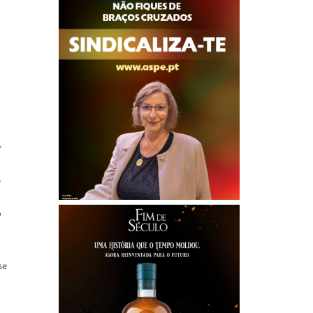
,
,
o
se