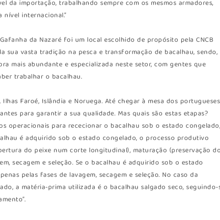
nível da importação, trabalhando sempre com os mesmos armadores,
nível internacional.”
 Gafanha da Nazaré foi um local escolhido de propósito pela CNCB
ela sua vasta tradição na pesca e transformação de bacalhau, sendo,
ra mais abundante e especializada neste setor, com gentes que
ber trabalhar o bacalhau.
Ilhas Faroé, Islândia e Noruega. Até chegar à mesa dos portugueses
nantes para garantir a sua qualidade. Mas quais são estas etapas?
os operacionais para rececionar o bacalhau sob o estado congelado
acalhau é adquirido sob o estado congelado, o processo produtivo
bertura do peixe num corte longitudinal), maturação (preservação d
gem, secagem e seleção. Se o bacalhau é adquirido sob o estado
apenas pelas fases de lavagem, secagem e seleção. No caso da
o, a matéria-prima utilizada é o bacalhau salgado seco, seguindo-
amento”.