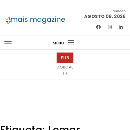
Skip to content
Sábado
AGOSTO 08, 2026
Mais Magazine
MENU
Toggle
navigation
PUB
Mondega Gourmet
Etiqueta:
Lemar