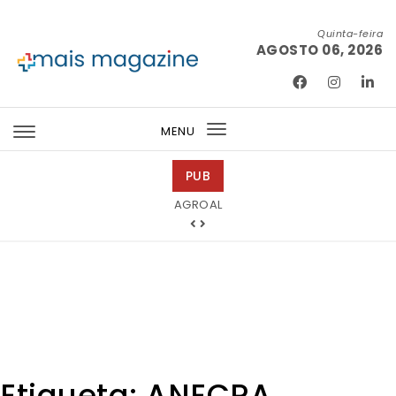
Skip to content
Quinta-feira
AGOSTO 06, 2026
Mais Magazine
MENU
Toggle
navigation
PUB
Abreu Advogados
Etiqueta:
ANECRA