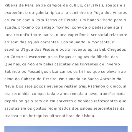
Ribeira de Pera, entre campos de cultivo, carvalhais, soutos e a
exuberância da galeria ripícola, o caminho do Poço dos Amaros
cruza-se com a Rota Terras de Peralta. Um banco virado para o
açude, próximo do antigo moinho, convida o pedestrianista a
uma reconfortante pausa, numa experiência sensorial relaxante
ao som das águas correntes. Continuando, a montante, o
espelho d’água dos Pisões é outro recanto aprazível. Chegados
ao Coentral, escorrem pelas fragas as águas da Ribeira das
Quelhas, caindo em belas cascatas nas torrentes de inverno.
Subindo os Passadiços alcançamos os trilhos que se elevam ao
cimo do Cabeço do Pereiro, em rumaria ao Santo António da
Neve. Dos sete poços neveiros restam três. Património único, ali
era recolhida, compactada e armazenada a neve, transformada
depois no gelo servido em sorvetes e bebidas refrescantes que
satisfaziam os gostos requintados dos salões setecentistas da
realeza e os botequins oitocentistas de Lisboa.