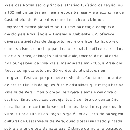
Praia das Rocas são o principal atrativo turístico da região. 80
a 100 mil visitantes animam a época balnear – e a economia de
Castanheira de Pera e dos concelhos circunvizinhos.
Empreendimento pioneiro no turismo balnear, o complexo
gerido pela Prazilândia – Turismo e Ambiente E.M. oferece
diversas atividades de desporto, recreio e lazer turístico (ex.
canoas, cisnes, stand up paddle, roller ball, insufláveis, escalada,
slide e outras), animação cultural e alojamento de qualidade
nos bungalows da Villa Praia. Inaugurada em 2005, a Praia das
Rocas completa este ano 20 verões de atividade, num
programa festivo que promete novidades. Contam os amantes
de praias fluviais de águas frias e cristalinas que mergulhar na
Ribeira de Pera limpa o corpo, refrigera a alma e revigora o
espírito. Entre socalcos verdejantes, à sombra do centenário
carvalhal ou recostando-se em banhos de sol nos penedos de
xisto, a Praia Fluvial do Poço Corga é um ex-líbris da paisagem
cultural de Castanheira de Pera, quão postal ilustrado pintada
sobre a grande tela da natureza. Distinguida, no ano passado,