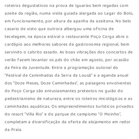
roteiros degustativos na prova de iguarias bem regadas com
azeite da região, numa visita guiada alargada ao Lagar do Bolo,
em funcionamento, por altura da apanha da azeitona. No belo
casario de xisto que outrora albergou uma oficina de
tecelagem, na época estival o restaurante Poço Corga abre o
cardápio aos melhores sabores da gastronomia regional, bem
servindo o cabrito assado. As boas vibrações dos concertos de
verão fazem levantar os pés do chão em agosto, por ocasião
da Feira da Juventude. Entre a programação outonal do
“Festival de Caminhadas da Serra da Lousã” e a agenda anual
dos “Doze Meses, Doze Caminhadas”, as paisagens envolventes
do Poço Corga são entusiasmantes pretextos no guião do
pedestrianismo de natureza, entre os roteiros micológicos e as
caminhadas aquáticas. Os empreendimentos turísticos privados
do resort “Villa Rio” e do parque de campismo “O Moinho”,
completam a diversificação da oferta de alojamento em redor
da Praia.