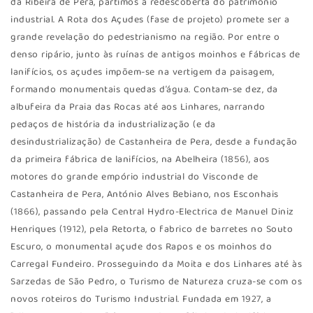
da Ribeira de Pera, partimos à redescoberta do património
industrial. A Rota dos Açudes (fase de projeto) promete ser a
grande revelação do pedestrianismo na região. Por entre o
denso ripário, junto às ruínas de antigos moinhos e fábricas de
lanifícios, os açudes impõem-se na vertigem da paisagem,
formando monumentais quedas d’água. Contam-se dez, da
albufeira da Praia das Rocas até aos Linhares, narrando
pedaços de história da industrialização (e da
desindustrialização) de Castanheira de Pera, desde a fundação
da primeira fábrica de lanifícios, na Abelheira (1856), aos
motores do grande empório industrial do Visconde de
Castanheira de Pera, António Alves Bebiano, nos Esconhais
(1866), passando pela Central Hydro-Electrica de Manuel Diniz
Henriques (1912), pela Retorta, o fabrico de barretes no Souto
Escuro, o monumental açude dos Rapos e os moinhos do
Carregal Fundeiro. Prosseguindo da Moita e dos Linhares até às
Sarzedas de São Pedro, o Turismo de Natureza cruza-se com os
novos roteiros do Turismo Industrial. Fundada em 1927, a