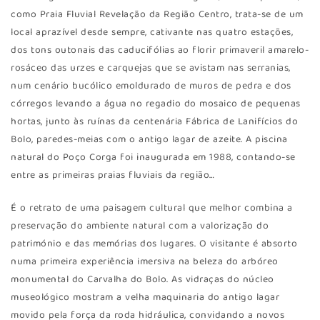
como Praia Fluvial Revelação da Região Centro, trata-se de um
local aprazível desde sempre, cativante nas quatro estações,
dos tons outonais das caducifólias ao florir primaveril amarelo-
rosáceo das urzes e carquejas que se avistam nas serranias,
num cenário bucólico emoldurado de muros de pedra e dos
córregos levando a água no regadio do mosaico de pequenas
hortas, junto às ruínas da centenária Fábrica de Lanifícios do
Bolo, paredes-meias com o antigo lagar de azeite. A piscina
natural do Poço Corga foi inaugurada em 1988, contando-se
entre as primeiras praias fluviais da região…
É o retrato de uma paisagem cultural que melhor combina a
preservação do ambiente natural com a valorização do
património e das memórias dos lugares. O visitante é absorto
numa primeira experiência imersiva na beleza do arbóreo
monumental do Carvalha do Bolo. As vidraças do núcleo
museológico mostram a velha maquinaria do antigo lagar
movido pela força da roda hidráulica, convidando a novos