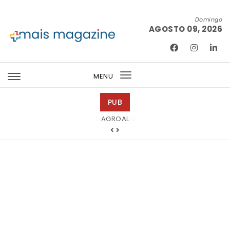
Skip to content
Domingo
AGOSTO 09, 2026
Mais Magazine
MENU
Toggle
navigation
PUB
Tintas 2000