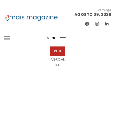
Skip to content
Domingo
AGOSTO 09, 2026
Mais Magazine
MENU
Toggle
navigation
PUB
Tintas 2000