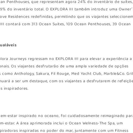
cean Penthouses, que representam agora 24% do inventário de suítes,
9% do inventário total. O EXPLORA III também introduz uma Owner´
ove Residences redefinidas, permitindo que os viajantes seleccione
 III contará com 313 Ocean Suites, 109 Ocean Penthouses, 39 Ocean
gualáveis
lora Journeys regressam no EXPLORA III para elevar a experiência a
nais. Os viajantes desfrutarão de uma ampla variedade de opções
 como Anthology, Sakura, Fil Rouge, Med Yacht Club, Marble&Co. Gril
uará a ser um destaque, com os viajantes a desfrutarem de refeiçõ
s inspiradores.
bem-estar inspirado no oceano, foi cuidadosamente reimaginado par
-estar. A área aprimorada inclui o Ocean Welness-The Spa, um
spiradoras inspiradas no poder do mar, juntamente com um Fitness