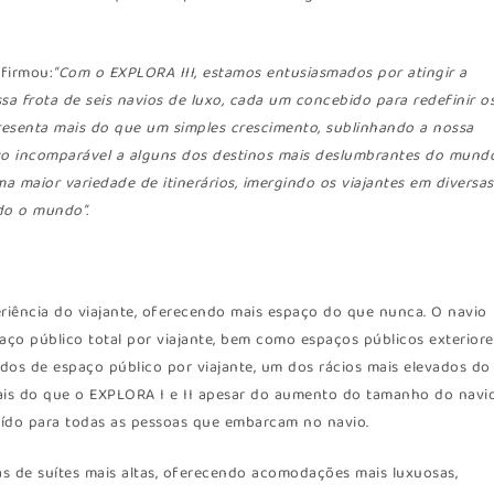
firmou:
“Com o EXPLORA III, estamos entusiasmados por atingir a
 frota de seis navios de luxo, cada um concebido para redefinir o
resenta mais do que um simples crescimento, sublinhando a nossa
so incomparável a alguns dos destinos mais deslumbrantes do mundo
a maior variedade de itinerários, imergindo os viajantes em diversas
do o mundo”.
riência do viajante, oferecendo mais espaço do que nunca. O navio
aço público total por viajante, bem como espaços públicos exteriore
dos de espaço público por viajante, um dos rácios mais elevados do
ais do que o EXPLORA I e II apesar do aumento do tamanho do navio
ído para todas as pessoas que embarcam no navio.
as de suítes mais altas, oferecendo acomodações mais luxuosas,