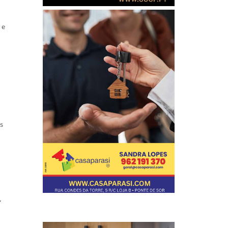
 e
s
a
,