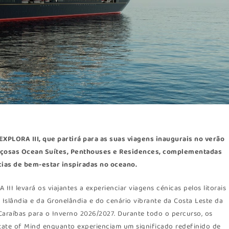
XPLORA III, que partirá para as suas viagens inaugurais no verão
paçosas Ocean Suítes, Penthouses e Residences, complementadas
cias de bem-estar inspiradas no oceano.
II levará os viajantes a experienciar viagens cénicas pelos litorais
Islândia e da Gronelândia e do cenário vibrante da Costa Leste da
Caraíbas para o Inverno 2026/2027. Durante todo o percurso, os
tate of Mind enquanto experienciam um significado redefinido de