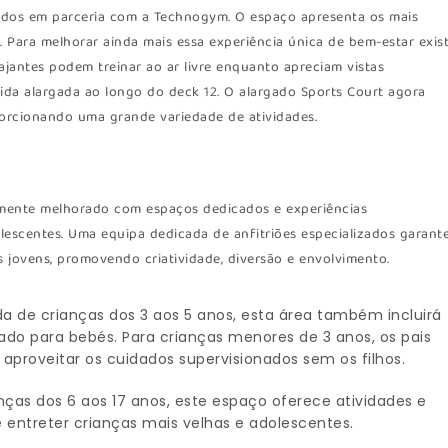
riados em parceria com a Technogym. O espaço apresenta os mais
Para melhorar ainda mais essa experiência única de bem-estar exis
iajantes podem treinar ao ar livre enquanto apreciam vistas
ida alargada ao longo do deck 12. O alargado Sports Court agora
oporcionando uma grande variedade de atividades.
amente melhorado com espaços dedicados e experiências
lescentes. Uma equipa dedicada de anfitriões especializados garant
 jovens, promovendo criatividade, diversão e envolvimento.
da de crianças dos 3 aos 5 anos, esta área também incluirá
idado para bebés. Para crianças menores de 3 anos, os pais
aproveitar os cuidados supervisionados sem os filhos.
anças dos 6 aos 17 anos, este espaço oferece atividades e
e entreter crianças mais velhas e adolescentes.