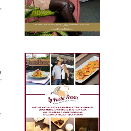
s
m
l
es
a