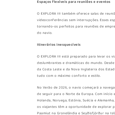
Espaços flexíveis para reuniões e eventos
O EXPLORA III também oferece salas de reunião
videoconferências sem interrupções. Esses esp
tornando-os perfeitos para reuniões de empr
do navio.
Itinerários inesquecíveis
O EXPLORA III está preparado para levar os vi
deslumbrantes e dramáticas do mundo. Desde a
da Costa Leste e da Nova Inglaterra dos Esta
tudo com o máximo conforto e estilo.
No Verão de 2026, o navio começará a navegar
de seguir para o Norte da Europa. Com início 
Holanda, Noruega, Estónia, Suécia e Alemanha,
os viajantes têm a oportunidade de explorar
Paamiut na Gronelândia e Seyðisfjörður na Isl