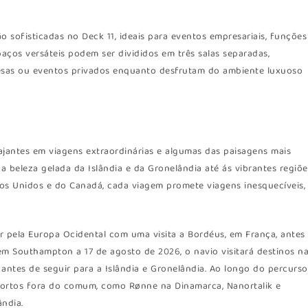
 sofisticadas no Deck 11, ideais para eventos empresariais, funções
aços versáteis podem ser divididos em três salas separadas,
esas ou eventos privados enquanto desfrutam do ambiente luxuoso
ajantes em viagens extraordinárias e algumas das paisagens mais
 beleza gelada da Islândia e da Gronelândia até ás vibrantes regiõe
dos Unidos e do Canadá, cada viagem promete viagens inesquecíveis,
 pela Europa Ocidental com uma visita a Bordéus, em França, antes
em Southampton a 17 de agosto de 2026, o navio visitará destinos n
 antes de seguir para a Islândia e Gronelândia. Ao longo do percurso
 portos fora do comum, como Rønne na Dinamarca, Nanortalik e
ândia.