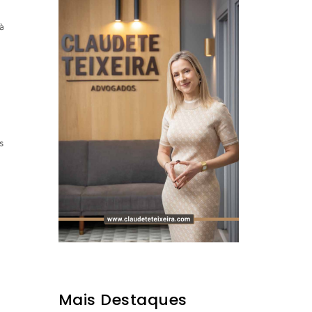
 à
s
Mais Destaques