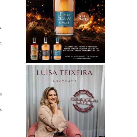
s
.
s
,