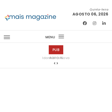
Skip to content
Quinta-feira
AGOSTO 06, 2026
Mais Magazine
MENU
Toggle
navigation
PUB
Idanha-a-Nova