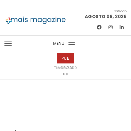
Skip to content
Sábado
AGOSTO 08, 2026
Mais Magazine
MENU
Toggle
navigation
PUB
Tintas 2000