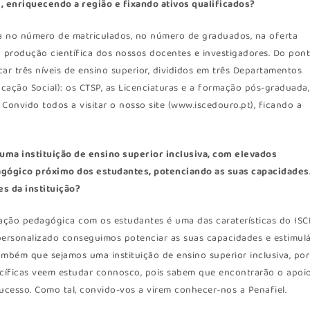
, enriquecendo a região e fixando ativos qualificados?
ja no número de matriculados, no número de graduados, na oferta
 produção científica dos nossos docentes e investigadores. Do pon
car três níveis de ensino superior, divididos em três Departamentos
cação Social): os CTSP, as Licenciaturas e a formação pós-graduada,
onvido todos a visitar o nosso site (www.iscedouro.pt), ficando a
ma instituição de ensino superior inclusiva, com elevados
gógico próximo dos estudantes, potenciando as suas capacidades
s da instituição?
ação pedagógica com os estudantes é uma das caraterísticas do ISC
rsonalizado conseguimos potenciar as suas capacidades e estimul
ambém que sejamos uma instituição de ensino superior inclusiva, por
ecíficas veem estudar connosco, pois sabem que encontrarão o apoi
ucesso. Como tal, convido-vos a virem conhecer-nos a Penafiel.