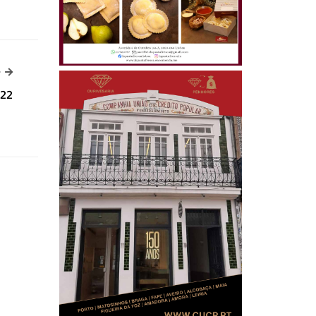
-->
>
022