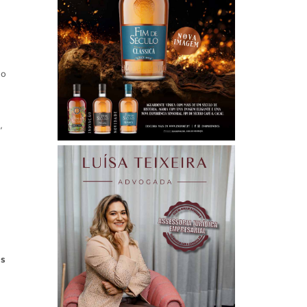
e
ão
,
es