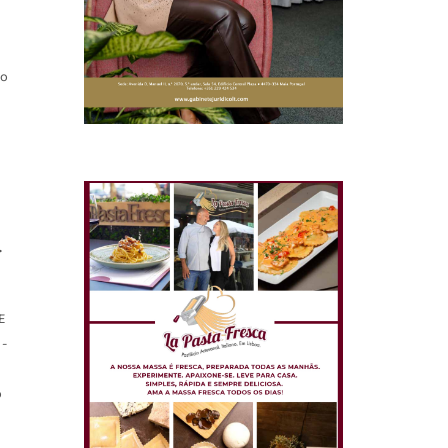
to
.
E
á-
o