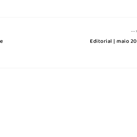
--
 e
Editorial | maio 2