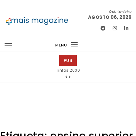
Skip to content
Quinta-feira
AGOSTO 06, 2026
Mais Magazine
MENU
Toggle
navigation
PUB
Tintas 2000
Etiqueta:
ensino superior