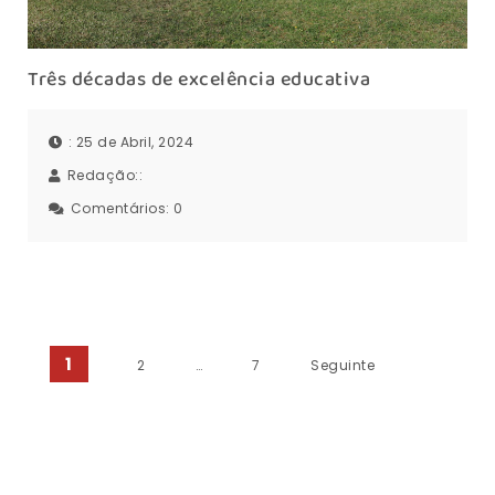
Três décadas de excelência educativa
: 25 de Abril, 2024
Redação::
Comentários:
0
Paginação dos conteúdos
1
2
…
7
Seguinte