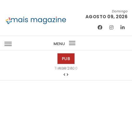
Skip to content
Domingo
AGOSTO 09, 2026
Mais Magazine
MENU
Toggle
navigation
PUB
Tintas 2000