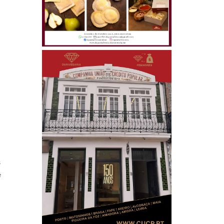
o
s
e