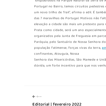
“Enquadrados na Parque Natural da Serra de A
Portugal no Bairro, temos circuitos pedestre
um novo trilho de Trail”, afirma o edil. É ta
das 7 maravilhas de Portugal. Motivos não falt
elevação a cidade são mais um pretexto para r
Prata como cidade, será um ano especialmente
organizados pela Junta de Freguesia em parce
Paróquia, pelo Santuário de Nossa Senhora do 
população fatimense, forças vivas da terra,
em
confinantes, Atouguia, Nossa
Senhora das Misericórdias, São Mamede e Uniã
dúvida, um forte incentivo para que nos venha
<--
<--
Editorial | fevereiro 2022