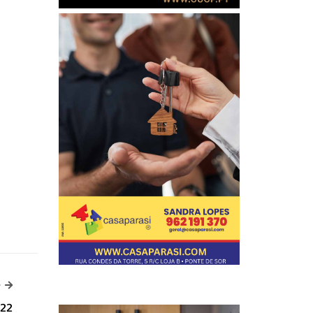
o
-->
>
022