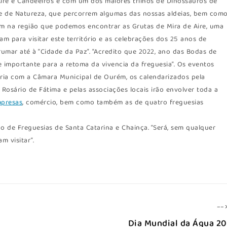
ire e Candeeiros e com um dos maiores trilhos de Dinossauros de
s e de Natureza, que percorrem algumas das nossas aldeias, bem com
mbém na região que podemos encontrar as Grutas de Mira de Aire, uma
am para visitar este território e as celebrações dos 25 anos de
umar até à “Cidade da Paz”. “Acredito que 2022, ano das Bodas de
 importante para a retoma da vivencia da freguesia”. Os eventos
ria com a Câmara Municipal de Ourém, os calendarizados pela
Rosário de Fátima e pelas associações locais irão envolver toda a
presas
, comércio, bem como também as de quatro freguesias
o de Freguesias de Santa Catarina e Chainça. “Será, sem qualquer
m visitar”.
--
Dia Mundial da Água 2