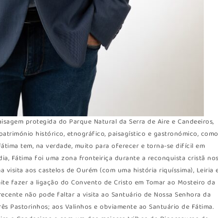
aisagem protegida do Parque Natural da Serra de Aire e Candeeiros,
património histórico, etnográfico, paisagístico e gastronómico, com
átima tem, na verdade, muito para oferecer e torna-se difícil em
ia, Fátima foi uma zona fronteiriça durante a reconquista cristã no
a visita aos castelos de Ourém (com uma história riquíssima), Leiria 
mite fazer a ligação do Convento de Cristo em Tomar ao Mosteiro da
recente não pode faltar a visita ao Santuário de Nossa Senhora da
 três Pastorinhos; aos Valinhos e obviamente ao Santuário de Fátima.