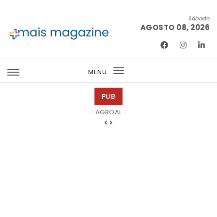
Skip to content
Sábado
AGOSTO 08, 2026
Mais Magazine
MENU
Toggle
navigation
PUB
Tintas 2000