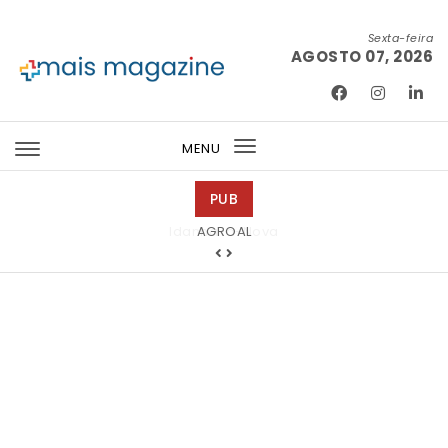
Skip to content
Sexta-feira
AGOSTO 07, 2026
Mais Magazine
MENU
Toggle
navigation
PUB
Idanha-a-Nova