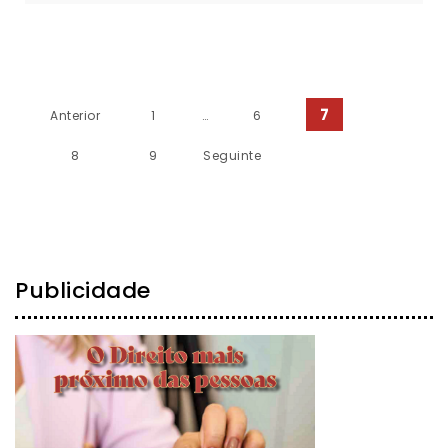
Paginação dos conteúdos
7
Anterior
1
…
6
8
9
Seguinte
Publicidade