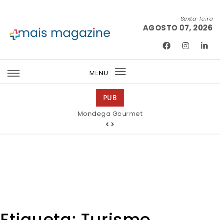
Skip to content
Sexta-feira
AGOSTO 07, 2026
Mais Magazine
MENU
Toggle
navigation
PUB
Mondega Gourmet
Etiqueta:
Turismo