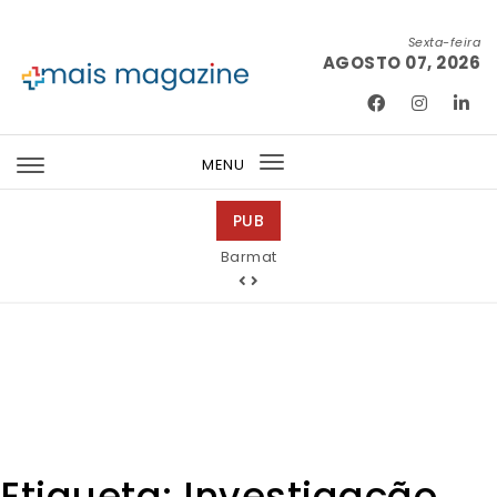
Skip to content
Sexta-feira
AGOSTO 07, 2026
Mais Magazine
MENU
Toggle
navigation
PUB
Barmat
Etiqueta:
Investigação