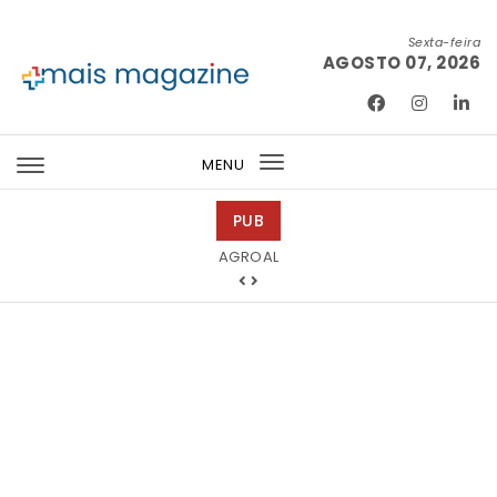
Skip to content
Sexta-feira
AGOSTO 07, 2026
Mais Magazine
MENU
Toggle
navigation
PUB
Tintas 2000