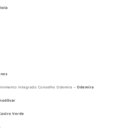
tola
ines
olvimento Integrado Conselho Odemira –
Odemira
modôvar
Castro Verde
a