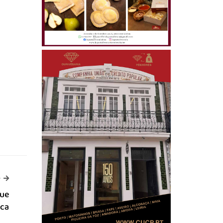
-->
>
gue
ica