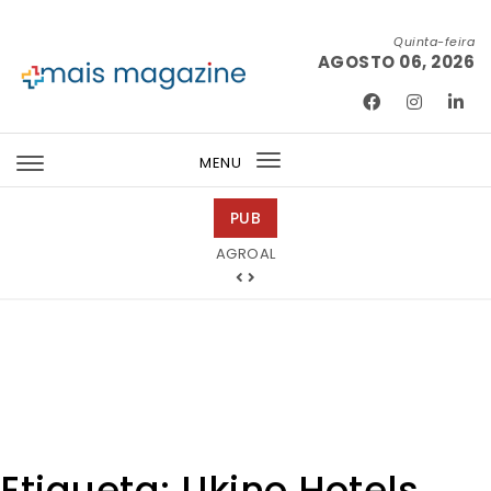
Skip to content
Quinta-feira
AGOSTO 06, 2026
Mais Magazine
MENU
Toggle
navigation
PUB
Tintas 2000
Etiqueta:
Ukino Hotels