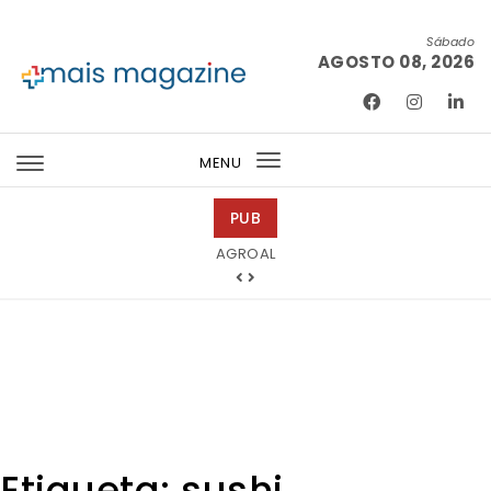
Skip to content
Sábado
AGOSTO 08, 2026
Mais Magazine
MENU
Toggle
navigation
PUB
Ricardo Junqueira Fotografia
Etiqueta:
sushi