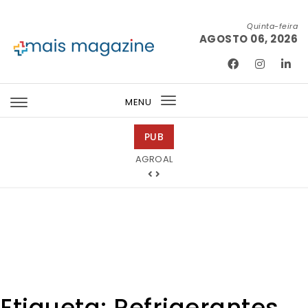
Skip to content
Quinta-feira
AGOSTO 06, 2026
Mais Magazine
MENU
Toggle
navigation
PUB
AGROAL
Bondex
Etiqueta:
Refrigerantes