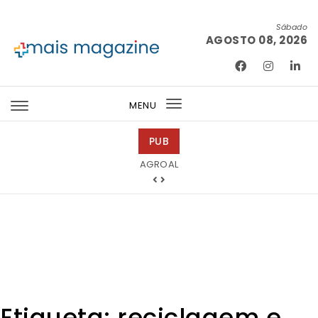
Skip to content
Sábado
AGOSTO 08, 2026
Mais Magazine
MENU
Toggle
navigation
PUB
Tintas 2000
AGROAL
Etiqueta:
reciclagem e