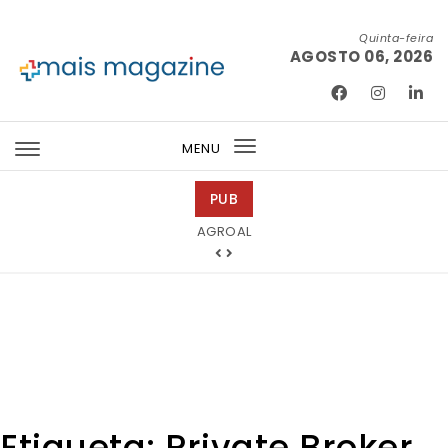
Skip to content
Quinta-feira
AGOSTO 06, 2026
Mais Magazine
MENU
Toggle
navigation
PUB
Tintas 2000
AGROAL
Etiqueta:
Private Broker