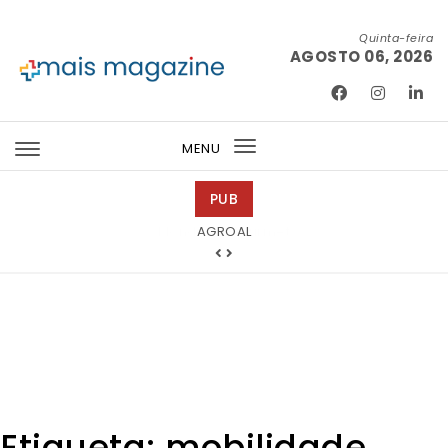
Skip to content
Quinta-feira
AGOSTO 06, 2026
Mais Magazine
MENU
Toggle
navigation
PUB
Mondega Gourmet
Etiqueta:
mobilidade