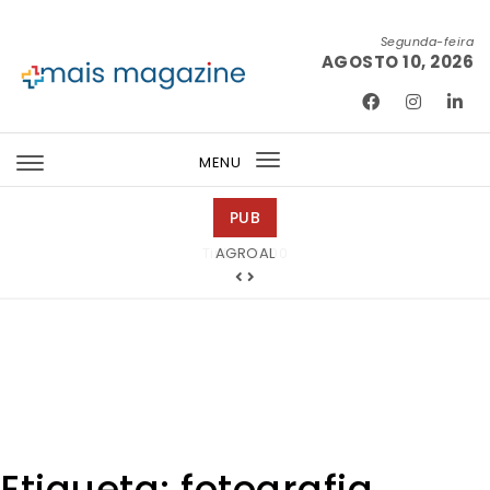
Skip to content
Segunda-feira
AGOSTO 10, 2026
Mais Magazine
MENU
Toggle
navigation
PUB
Tintas 2000
Etiqueta:
fotografia